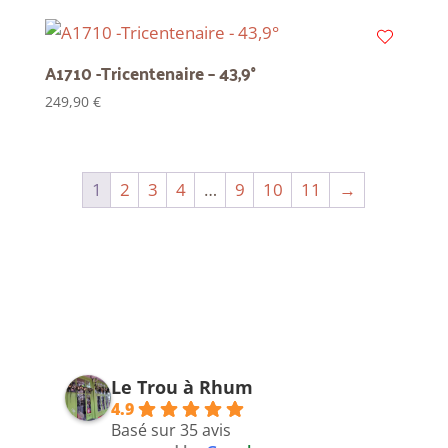
A1710 -Tricentenaire – 43,9°
249,90
€
1
2
3
4
…
9
10
11
→
Le Trou à Rhum
4.9
Basé sur 35 avis