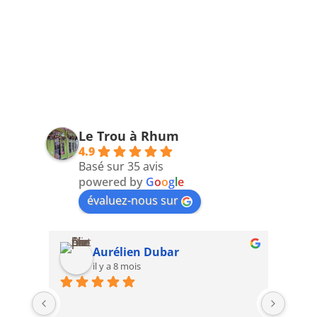
Le Trou à Rhum
4.9
Basé sur 35 avis
powered by
G
o
o
g
l
e
évaluez-nous sur
Aurélien Dubar
il y a 8 mois
2ème 
avec 