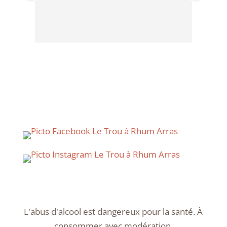
excep
top .
J'ado
L'abus d'alcool est dangereux pour la santé. À
consommer avec modération.