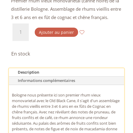
Premier rhum vieux monovarietal (canne noire) de la
distillerie Bologne. Assemblage de rhums vieillis entre
3 et 6 ans en ex fût de cognac et chêne français.
quantité
Ajouter au panier
de
Bologne
-
En stock
Old
Black
Description
Cane
Informations complémentaires
-
45°
Bologne nous présente ici son premier rhum vieux
monovarietal avec le Old Black Cane, il s'agit d'un assemblage
de rhums vieillis entre 3 et 6 ans en ex fûts de Cognac en
chêne français. Avec nez révélant des notes de pruneau, de
fruits confits et de café, ce rhum annonce une rondeur
séduisante. Au palais des arômes de fruits confits sont bien
présents, de notes de figue et de noix de macadamia donne