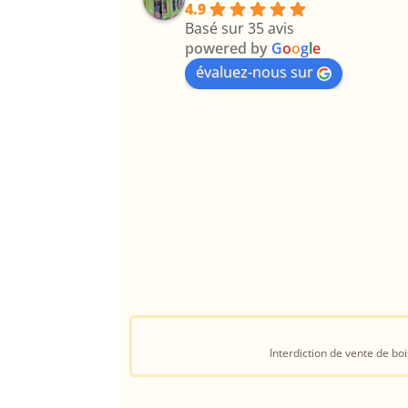
4.9
Basé sur 35 avis
powered by
G
o
o
g
l
e
évaluez-nous sur
Interdiction de vente de b