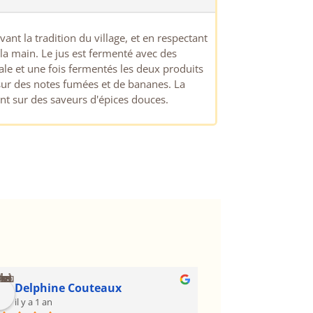
ant la tradition du village, et en respectant
 la main. Le jus est fermenté avec des
ale et une fois fermentés les deux produits
 sur des notes fumées et de bananes. La
nt sur des saveurs d'épices douces.
Delphine Couteaux
Valerie Sa
il y a 1 an
il y a 1 an