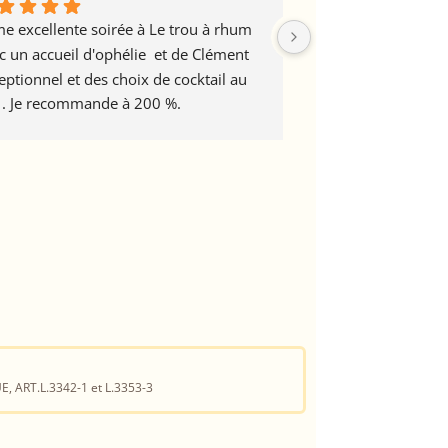
e excellente soirée à Le trou à rhum 
Superbe accueil et s
c un accueil d'ophélie  et de Clément 
cocktail par Ophéli
eptionnel et des choix de cocktail au 
Souriants et enthou
 . Je recommande à 200 %.
le service était assu
dore ce bar
À la prochaine évi
E, ART.L.3342-1 et L.3353-3