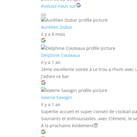
évaluez-nous sur
Aurélien Dubar
il y a 8 mois
Delphine Couteaux
il y a 1 an
2ème excellente soirée à Le trou à rhum avec u
J'adore ce bar
Valerie Savogin
il y a 1 an
Superbe accueil et super conseil de cocktail p
Souriants et enthousiastes, avec Clément, le se
À la prochaine évidement😇