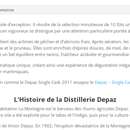
ntaires
le d'exception. Il résulte de la sélection minutieuse de 10 fûts u
rhum vigoureux se distingue par une attention particulière portée à 
êlant des arômes de pêches et d'abricots frais. Après aération, le
e et le pruneau. Elles sont enrichies d'épices douces, de miel, de 
 un bel équilibre entre tanins, fraîcheur acidulée et gourmandise 
atique unique, créant ainsi une expérience de dégustation inégal
ir martiniquais.
ion comme le Depaz Single Cask 2011 essayez le
Depaz – Single C
L'Histoire de la Distillerie Depaz
itation La Montagne est le berceau des rhums agricoles Depaz. Elle
 site a été exploité pour le tabac et l’indigo, puis pour la culture
ience de Victor Depaz. En 1902, l'éruption dévastatrice de la Montagn