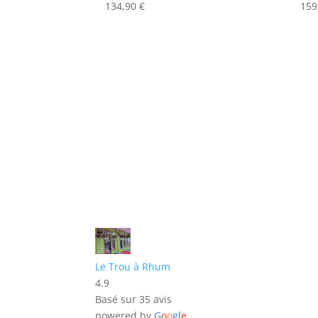
134,90
€
159
Le Trou à Rhum
4.9
Basé sur 35 avis
powered by
G
o
o
g
l
e