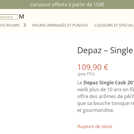
Livraison offerte à partir de 150€
M
OS RHUMS
RHUMS ARRANGÉS ET PUNCHS
LIQUEURS ET SPÉCIAL
Depaz – Single
109,90
€
(prix TTC)
Le
Depaz Single Cask 20
vieilli plus de 10 ans en 
offre des arômes de pêche
que sa bouche tonique rév
et gourmandise.
Rupture de stock