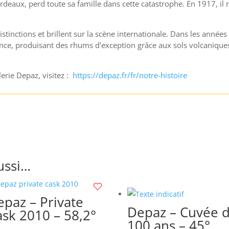
deaux, perd toute sa famille dans cette catastrophe. En 1917, il r
inctions et brillent sur la scène internationale. Dans les années 
férence, produisant des rhums d'exception grâce aux sols volcaniqu
llerie Depaz, visitez :
https://depaz.fr/fr/notre-histoire
ussi…
paz – Private
Depaz – Cuvée 
sk 2010 – 58,2°
100 ans – 45°