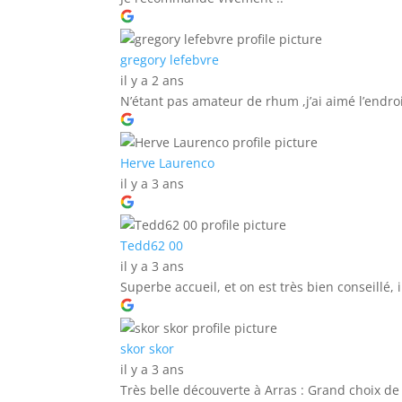
gregory lefebvre
il y a 2 ans
N’étant pas amateur de rhum ,j’ai aimé l’endro
Herve Laurenco
il y a 3 ans
Tedd62 00
il y a 3 ans
Superbe accueil, et on est très bien conseillé, 
skor skor
il y a 3 ans
Très belle découverte à Arras : Grand choix de