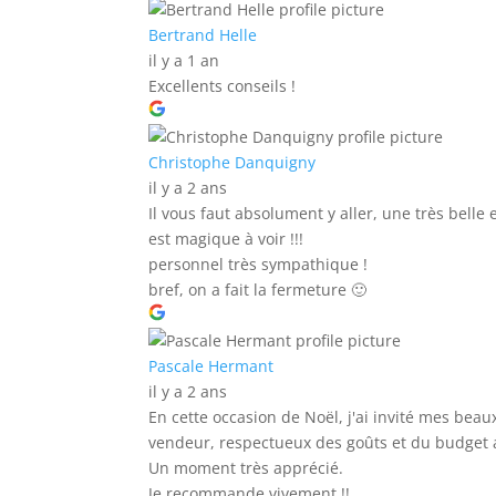
Bertrand Helle
il y a 1 an
Excellents conseils !
Christophe Danquigny
il y a 2 ans
Il vous faut absolument y aller, une très bell
est magique à voir !!!
personnel très sympathique !
bref, on a fait la fermeture 🙂
Pascale Hermant
il y a 2 ans
En cette occasion de Noël, j'ai invité mes beau
vendeur, respectueux des goûts et du budget
Un moment très apprécié.
Je recommande vivement !!