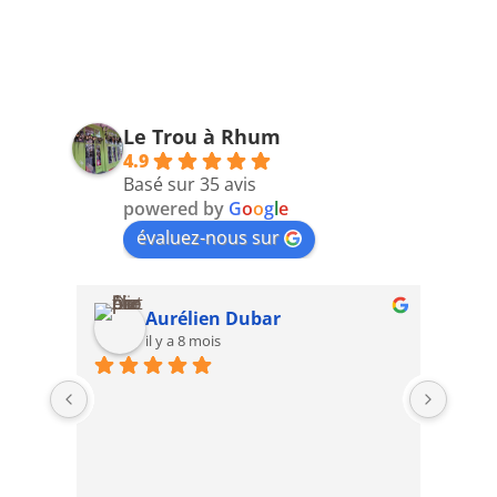
Le Trou à Rhum
4.9
Basé sur 35 avis
powered by
G
o
o
g
l
e
évaluez-nous sur
Aurélien Dubar
il y a 8 mois
2ème 
avec 
excep
top .