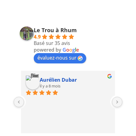
Le Trou à Rhum
4.9
Basé sur 35 avis
powered by
G
o
o
g
l
e
évaluez-nous sur
Aurélien Dubar
il y a 8 mois
2ème 
avec 
excep
top .
J'ado